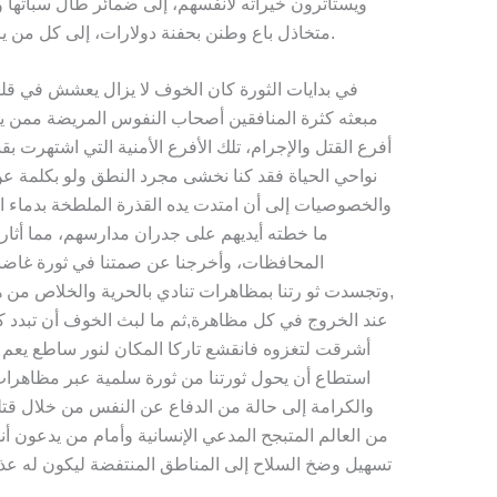
ويستأثرون خيراته لأنفسهم، إلى ضمائر طال سباتها
متخاذل باع وطنن بحفنة دولارات، إلى كل من يرفع شعارات دينية مزيفة وفي قلبه نقيضها.
في بدايات الثورة كان الخوف لا يزال يعشش في قلو
مبعثه كثرة المنافقين أصحاب النفوس المريضة ممن ينق
أفرع القتل والإجرام، تلك الأفرع الأمنية التي اشتهرت
نواحي الحياة فقد كنا نخشى مجرد النطق ولو بكلمة عن
والخصوصيات إلى أن امتدت يده القذرة الملطخة بدماء الم
ما خطته أيديهم على جدران مدارسهم، مما أثا
المحافظات، وأخرجنا عن صمتنا في ثورة غاضبة
,وتجسدت ثو رتنا بمظاهرات تنادي بالحرية والخلاص من هذ
عند الخروج في كل مظاهرة,ثم ما لبث الخوف أن تبدد ك
أشرقت لتغزوه فانقشع تاركا المكان لنور ساطع يعم ال
استطاع أن يحول ثورتنا من ثورة سلمية عبر مظاهرا
والكرامة إلى حالة من الدفاع عن النفس من خلال قت
من العالم المتبجح المدعي الإنسانية وأمام من يدعون أ
تسهيل وضخ السلاح إلى المناطق المنتفضة ليكون له عذرا