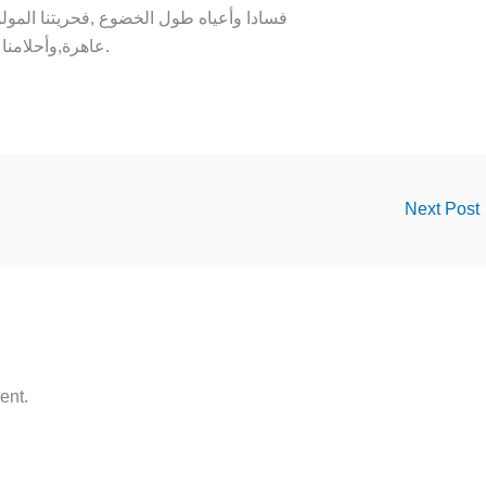
فسادا وأعياه طول الخضوع ,فحريتنا المولود
عاهرة,وأحلامنا أسمى وأعلى من أن يطالها غمام الحاقدين.
Next Post
ent.