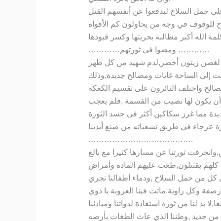
لى حمل السلاح ليدفعوا عن أنفسهم القتل
ح للوقوف في وجه من يحاولون كم الأفواه
…………ومضوا في ثورتهم …………
ين لغصن زيتون أخضر,لدم شهيد من كل طهر
إلى الساحة غايات ومصالح جديدة,وذلك
لمصالح واختلف الثائرون على تقسيم الكعكة
لا أن يكون لها نصيب من القسمة ,فلم يعجب
 جديدة مما غرز سكاكين أكثر في جسد الثورة
 عرجاء في طريق تشعباته من صنع أيدينا
………………………………….
وانحرفت ثورتنا عن مسارها كثيرا مع بالغ
كلهم يقتتلون,طغت عليهم المادة وأمراض
 كل من حمل السلاح ,ودماء أطفالنا تجري
أرصفة وكل زاوية,ماتت فينا العروبة يا ذوي
ا,لا بد لنا من ثورة استعادة لذواتنا ومبادئنا
ة من جديد ,وطننا الذي عاث الطغات بأرضه