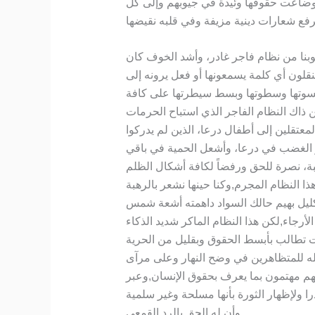
 وضاعت حقوقها وئيدة في جيوبهم وإلى كل
بنا من نظام فاجر غادر، وأشد الخوف كان
لون أي كلمة يسمعونها أو فعل يرونه إلى
 بقسوتها وسطوتها وبسط سيطرتها على كافة
 ذاك النظام الفاجر الذي استباح الحرمات
عتقلين إلى أطفال درعا، الذين لم يدركوا
ر الغضب في درعا، وأشعل الحمية في باقي
، نصرة للحق ورفضاً لكافة أشكال الظلم
ا النظام المجرم,وكنا حينها نشعر بالرهبة
ليل بهيم حالك السواد داهمته أشعة شمس
أرجاء,لكن هذا النظام الماكر شديد الذكاء
ت تطالب بأبسط الحقوق وبقليل من الحرية
له للمتظاهرين في وضح النهار وعلى مرآى
نهم مهتمون بما يعرف بحقوق الإنسان,وعبر
 ولإظهار الثورة بأنها مسلحة وغير سلمية
وأن له الحق بالرد القمعي.