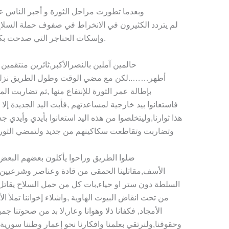
وبعدما تطورت مراحل الثورة و أجبر الناس ع
لم يتردد الكثيرون في الانخراط في صفوف حملة السلا
وإسكات الحناجر التي صدحت بكلمة الله أكبر مطالبة بحريتها وكسر قيودها.
حالمين آملين بالنصرالأكبر,ثائرين منتقم
أطهر……..لكن مع مضي الوقت وطول الطريق نزلت 
بإطالة عمر الثورة للإنتفاع منها ,ثم تضاربت ا
فاستعانوا بيد خارجية لمساعدتهم ,فأبت اليد الجديدة إ
هذا ثوارنا,وليتخلصوا من هذه اليد استعانوا بأيدي وأيدي
وتضاربت وتقاطعت سكاكينهم من جديد ولتمضي الثورة
ضلوا الطريق وراحوا يأكلون بعضهم البعض,
الأسف,مقاتلينا الحمقى من قادة وعناصر وشرعيين 
السلطة دون ستر او حياء,بات كل من حمل السلاح يقاتل
من تحت انقاض البيوت الهاوية ,واشلاء إخواننا تملأ ال
الأمجاد, فكفانا ذلا وهوانا وعار,لا بد من صحوتنا جميع
وحقوقنا,ولنرتقي بعلمنا وافكارنا نحو إعمار وطننا سوري