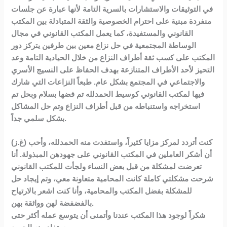
في التوثيقات والاستشارات بالسرية التامة لأنها عبارة عن جلسات
منفردة مبنية على احترام الخصوصية والثقة المتبادلة بين المكتب
القانوني والمستفيدة، كما يعمل المكتب القانوني في مجال
الوساطة المجتمعية في حل نزاع معين بين طرفين يتركز دور
المكتب على كسب ثقة أطراف النزاع من خلال الحيادية التامة وعد
التحيز لأحد الأطراف المتنازعة بهدف الحفاظ على النسيج الأسري
والاجتماعي في المجتمع بشكل عام. طبعاً النزاعات التي شارك
فيها لمكتب القانوني كوسيط الحمدلله تم فضها بسلام وبحل تم
استخراجه واستنباطه من قبل أطراف النزاع وتم حل المشاكل
بشكل سلمي جداً.
(غ.ز) كنت أتردد لمركز مزايا كثيراً، واستفدت منه الحمدلله، وأحب
أن أشكر العاملين في المكتب القانوني على جهودهن المبذولة. أنا
تعرضت لمشكلة من قبل بعض النساء ولجأت للمكتب القانوني
شرحت مشكلتي كاملة كانت المحامية متعاونة معي، وتم إيجاد حل
للمشكلة بفضل المكتب والمحامية، وأنا كنت اشعر بالارتياح
بالفضفضة لهن وواثقة بهن.
شكراً لوجود هذا المكتب عندنا وأتمنى أن يتوسع عمله أكثر حتى