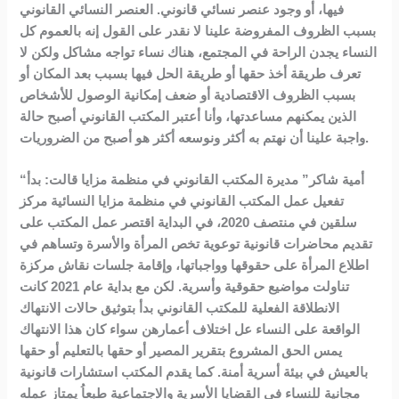
فيها، أو وجود عنصر نسائي قانوني. العنصر النسائي القانوني
بسبب الظروف المفروضة علينا لا نقدر على القول إنه بالعموم كل
النساء يجدن الراحة في المجتمع، هناك نساء تواجه مشاكل ولكن لا
تعرف طريقة أخذ حقها أو طريقة الحل فيها بسبب بعد المكان أو
بسبب الظروف الاقتصادية أو ضعف إمكانية الوصول للأشخاص
الذين يمكنهم مساعدتها، وأنا أعتبر المكتب القانوني أصبح حالة
واجبة علينا أن نهتم به أكثر ونوسعه أكثر هو أصبح من الضروريات.
“أمية شاكر” مديرة المكتب القانوني في منظمة مزايا قالت: بدأ
تفعيل عمل المكتب القانوني في منظمة مزايا النسائية مركز
سلقين في منتصف 2020، في البداية اقتصر عمل المكتب على
تقديم محاضرات قانونية توعوية تخص المرأة والأسرة وتساهم في
اطلاع المرأة على حقوقها وواجباتها، وإقامة جلسات نقاش مركزة
تناولت مواضيع حقوقية وأسرية. لكن مع بداية عام 2021 كانت
الانطلاقة الفعلية للمكتب القانوني بدأ بتوثيق حالات الانتهاك
الواقعة على النساء عل اختلاف أعمارهن سواء كان هذا الانتهاك
يمس الحق المشروع بتقرير المصير أو حقها بالتعليم أو حقها
بالعيش في بيئة أسرية أمنة. كما يقدم المكتب استشارات قانونية
مجانية للنساء في القضايا الأسرية والاجتماعية طبعاُ يمتاز عمله