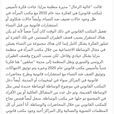
قالت “غالية الرحال” مديرة منظمة مزايا: جاءت فكرة تأسيس
(مكتب قانوني) هي كفكرة منذ عام 2015 مع مكتب المرأة، في
ظل وجود حالات تعنيف ضد النساء، وأيضاً حالات شكاوى أو
استشارات قانونية من قبل النساء.
تفعيل المكتب القانوني في ذلك الوقت كان أمراً صعباً لأنه لم يكن
هناك استقرار بسبب قصف الطيران المستمر، في تلك الفترة لم
تتبلور الفكرة بشكل كامل إنما كان هناك مجموعة من النساء يعملن
في مجال الوساطة الاجتماعية من خلال مكتب المرأة في منظمة
مزايا بشكل حيادي وفاعل. لكن بسبب النزوح وقصف الطيران
الروسي والسوري ونقل المنظمة إلى مدينة “سلقين” هنا فكرنا
جدياً بتأسيس مكتب قانوني عام 2020 وعبره يتم توثيق الانتهاكات
وتوثيق العنف ضد النساء مع استشارات قانونية وطرح محاضرات
قانونية في المراكز سواء في لمخيمات أو المدينة. أيضاً دخل
المكتب القانوني في موضوع الوساطة كوساطة جديدة ليس مثل
الوساطة القديمة، وتم حل عدد من المشاكل العائلية أو بين الأفراد
في المجتمع تم حلها عبر مكتب الوساطة. سجل أيضاً قصص نجاح
للمكتب القانوني من خلال المحاضرات والوساطة. أنا أعتبر أن كل
المنظمات النسوية والنسائية وكل المراكز أحبذ وجود مكتب قانوني