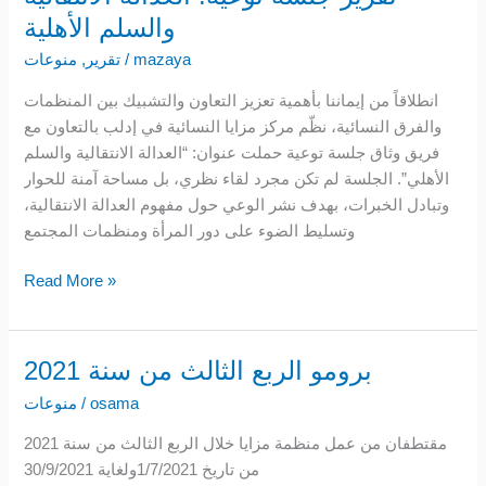
والسلم الأهلية
mazaya
/
تقرير
,
منوعات
انطلاقاً من إيماننا بأهمية تعزيز التعاون والتشبيك بين المنظمات
والفرق النسائية، نظّم مركز مزايا النسائية في إدلب بالتعاون مع
فريق وثاق جلسة توعية حملت عنوان: “العدالة الانتقالية والسلم
الأهلي”. الجلسة لم تكن مجرد لقاء نظري، بل مساحة آمنة للحوار
وتبادل الخبرات، بهدف نشر الوعي حول مفهوم العدالة الانتقالية،
وتسليط الضوء على دور المرأة ومنظمات المجتمع
Read More »
برومو الربع الثالث من سنة 2021
برومو
الربع
osama
/
منوعات
الثالث
مقتطفان من عمل منظمة مزايا خلال الربع الثالث من سنة 2021
من
من تاريخ 1/7/2021ولغاية 30/9/2021
سنة