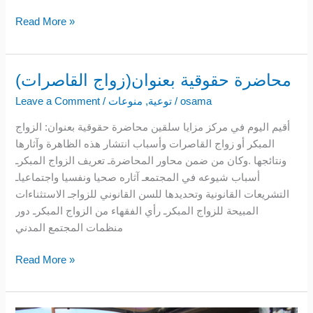
2021
Read More »
محاضرة حقوقية بعنوان(زواج القاصرات)
محاضرة
حقوقية
osama
/
توعية
,
منوعات
/
Leave a Comment
بعنوان(زواج
أقيم اليوم في مركز مزايا سلقين محاضرة حقوقية بعنوان: الزواج
القاصرات)
المبكر أو زواج القاصرات وأسباب انتشار هذه الظاهرة وآثارها
ونتائجها .وكان من ضمن محاور المحاضرةـ تعريف الزواج المبكرـ
أسباب شيوعه في المجتمعـ آثاره صحيا ونفسيا واجتماعياـ
التشريعات القانونية وتحديدها للسن القانوني للزواجـ الاستثناءات
المبيحة للزواج المبكرـ رأي الفقهاء من الزواج المبكرـ دور
منظمات المجتمع المدني
Read More »