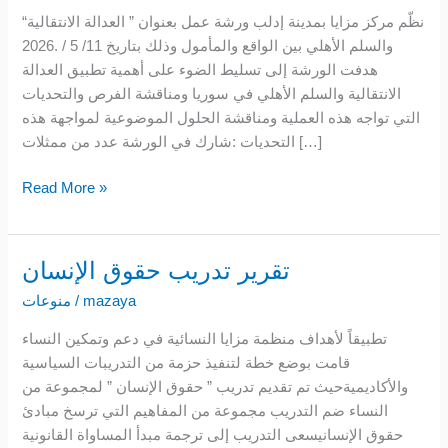
الانتقالية
“نظّم مركز مزايا بمدينة إدلب ورشة عمل بعنوان ” العدالة الانتقالية
والسلم
والسلم الأهلي بين الواقع والمأمول وذلك بتاريخ 11/ 5 / .2026
الأهلي
هدفت الورشة إلى تسليط الضوء على أهمية تطبيق العدالة
بين
الانتقالية والسلم الأهلي في سوريا ومناقشة الفرص والتحديات
الواقع
التي تواجه هذه العملية ومناقشة الحلول الموضوعية لمواجهة هذه
والمأمول
التحديات :شارك في الورشة عدد من ممثلات […]
Read More »
تقرير تدريب حقوق الإنسان
تقرير
تدريب
mazaya
/
منوعات
حقوق
تطبيقاً لأهداف منظمة مزايا النسائية في دعم وتمكين النساء
الإنسان
قامت بوضع خطة لتنفيذ حزمة من التدريبات السياسية
والأكاديميةحيث تم تقديم تدريب ” حقوق الإنسان ” لمجموعة من
النساء ضم التدريب مجموعة من المفاهيم التي ترسخ مبادئ
حقوق الإنسانيسعى التدريب إلى ترجمة مبدأ المساواة القانونية