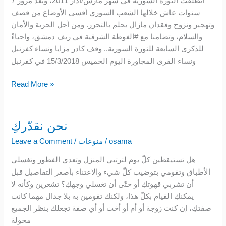
انطلقت الثورة السورية في شهر مارس/آذار 2011، وبعد مرور 7
مع
سنوات عاش خلالها الشعب السوري أقسى الأوضاع من قصف
الغوطة
وتهجير ونزوح وفقدان مازال يحلم بالتحرر. ومن أجل الحرية والأمان
والسلام، وتضامنا مع #الغوطة الشرقية في ريف دمشق، واحياءً
للذكرى السابعة للثورة السورية.. وقف كادر مزايا ونساء كفرنبل
ونساء القرى المجاورة اليوم الخميس 15/3/2018 في كفرنبل
Read More »
نحن نقدّركِ
نحن
نقدّركِ
osama
/
منوعات
/
Leave a Comment
هل تستيقظين كلّ يوم لترتبي المنزل وتعدي الفطور وتغسلي
الأطباق وتقومي بتوضيب كلّ شيء والاعتناء بأصغر التفاصيل قبل
أن تشربي قهوتكِ أو حتًى أن تغسلي وجهكِ؟ تشعرين وكأنه لا
يمكنكِ القيام بكلّ هذا، ولكنك تقومين به بلا جدال مهما كانت
صفتكِ، إن كنت زوجة أو أم أو أخت أو أي صفة تجعلك بنظر الجميع
مخولة