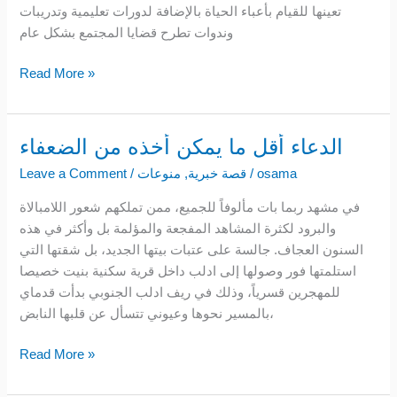
تعينها للقيام بأعباء الحياة بالإضافة لدورات تعليمية وتدريبات
وندوات تطرح قضايا المجتمع بشكل عام
Read More »
الدعاء أقل ما يمكن أخذه من الضعفاء
الدعاء
أقل
osama
/
قصة خبرية
,
منوعات
/
Leave a Comment
ما
في مشهد ربما بات مألوفاً للجميع، ممن تملكهم شعور اللامبالاة
يمكن
والبرود لكثرة المشاهد المفجعة والمؤلمة بل وأكثر في هذه
أخذه
السنون العجاف. جالسة على عتبات بيتها الجديد، بل شقتها التي
من
استلمتها فور وصولها إلى ادلب داخل قرية سكنية بنيت خصيصا
الضعفاء
للمهجرين قسرياً، وذلك في ريف ادلب الجنوبي بدأت قدماي
بالمسير نحوها وعيوني تتسأل عن قلبها النابض،
Read More »