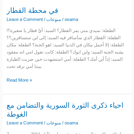
في محطة القطار
في
محطة
osama
/
منوعات
/
Leave a Comment
القطار
الطفلة: سيدي متى يمر القطار؟ السيد: أيّ قطار يا صغيرة؟!
الطفلة: القطار الذي سأسافر فيه السيد: إلى اين ستسافرين؟؟
الطفلة: إلا أجمل مكان في الدنيا السيد: اهو الجنة؟ الطفلة: مكان
يشبه الجنة السيد: واين ابوك؟ الطفلة: كانت تقول امي انه مفقود
السيد: إذاً أين أمك؟ الطفلة: أمي استشهدت حين ضربت الطيارة
بيتنا أمي ترقد تحت
Read More »
احياء ذكرى الثورة السورية والتضامن مع
احياء
ذكرى
الغوطة
الثورة
osama
/
منوعات
/
Leave a Comment
السورية
والتضامن