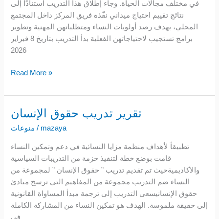
في مختلف مجالات الحياة. وجاء إطلاق هذا التدريب استنادًا إلى
نتائج تقييم احتياج ميداني نفّذه فريق المركز داخل المجتمع
المحلي، بهدف رصد أولويات النساء ومتطلباتهن المهنية وتطوير
برامج تستجيب لاحتياجاتهن الفعلية بدأ التدريب بتاريخ 8 فبراير
2026
Read More »
تقرير تدريب حقوق الإنسان
تقرير
تدريب
mazaya
/
منوعات
حقوق
تطبيقاً لأهداف منظمة مزايا النسائية في دعم وتمكين النساء
الإنسان
قامت بوضع خطة لتنفيذ حزمة من التدريبات السياسية
والأكاديميةحيث تم تقديم تدريب ” حقوق الإنسان ” لمجموعة من
النساء ضم التدريب مجموعة من المفاهيم التي ترسخ مبادئ
حقوق الإنسانيسعى التدريب إلى ترجمة مبدأ المساواة القانونية
إلى حقيقة ملموسة. الهدف هو تمكين النساء من المشاركة الكاملة
في