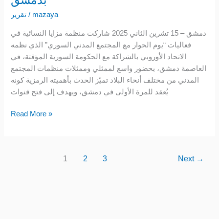
بدمشق
تشارك
mazaya
/
تقرير
في
يوم
دمشق – 15 تشرين الثاني 2025 شاركت منظمة مزايا النسائية في
الحوار
فعاليات “يوم الحوار مع المجتمع المدني السوري” الذي نظمه
مع
الاتحاد الأوروبي بالشراكة مع الحكومة السورية المؤقتة، في
المجتمع
العاصمة دمشق، بحضور واسع لممثلي وممثلات منظمات المجتمع
المدني
المدني من مختلف أنحاء البلاد تميّز الحدث بأهميته الرمزية كونه
السوري
يُعقد للمرة الأولى في دمشق، ويهدف إلى فتح قنوات
بدمشق
Read More »
1
2
3
Next
→