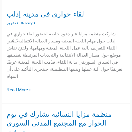
لقاء حواري في مدينة إدلب
لقاء
حواري
mazaya
/
تقرير
في
شاركت منظمة مزايا عبر دعوة خاصة لحضور لقاء حواري في
مدينة
إدلب حول مهام اللجنة المعنية ومسار العدالة الانتقاليةخُصّص
إدلب
اللقاء للتعريف بآلية عمل اللجنة المعنية ومهامها، ولفتح نقاش
موسّع حول مسار العدالة الانتقالية والتحديات المرتبطة بتطبيقها
في السياق السوريفي بداية اللقاء، قدّمت اللجنة المعنية عرضًا
تعريفيًا حول آلية عملها وبنيتها التنظيمية، حيثجرى التأكيد على أن
المهام
Read More »
منظمة مزايا النسائية تشارك في يوم
منظمة
مزايا
الحوار مع المجتمع المدني السوري
النسائية