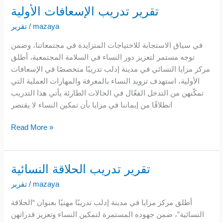
تقرير تدريب الإسعافات الأولية
تقرير
تدريب
mazaya
/
تقرير
الإسعافات
في سياق الاستجابة للاحتياجات المتزايدة في مجتمعاتنا، وضمن
الأولية
توجه مستمر لتعزيز دور النساء في السلامة المجتمعية، أطلق
مركز مزايا النسائي في مدينة إدلب تدريبًا متخصصًا في الإسعافات
الأولية، استهدف تزويد النساء بالمعرفة والمهارات العملية التي
تمكّنهن من التدخل الفعّال في الحالات الطارئة يأتي هذا التدريب
انطلاقًا من إيماننا في مزايا بأن تمكين النساء لا يقتصر
Read More »
تقرير تدريب الحلاقة النسائية
تقرير
تدريب
mazaya
/
تقرير
الحلاقة
أطلق مركز مزايا في مدينة إدلب تدريبًا مهنيًا بعنوان “الحلاقة
النسائية
النسائية”، ضمن جهوده المستمرة لتمكين النساء وتعزيز قدراتهن