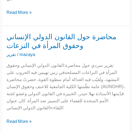
Read More »
محاضرة حول القانون الدولي الإنساني
محاضرة
حول
وحقوق المرأة في النزعات
القانون
mazaya
/
تقرير
الدولي
الإنساني
تقرير سردي حول محاضرة:القانون الدولي الإنساني وحقوق
وحقوق
المرأة في النزاعات المسلحةفي زمن تهيمن فيه الحروب على
المرأة
المشهد، وتُغيّب فيه العدالة أمام سطوة القوة، حضرتُ محاضرة
في
عامة نظّمتها الكلية الجامعية للاعنف وحقوق الإنسان (AUNOHR)،
النزعات
قدّمتها الأستاذة نهلا حيدر، الخبيرة في القانون الدولي وعضو لجنة
الأمم المتحدة للقضاء على التمييز ضد المرأة. كان عنوان
اللقاء:«القانون الدولي الإنساني
Read More »