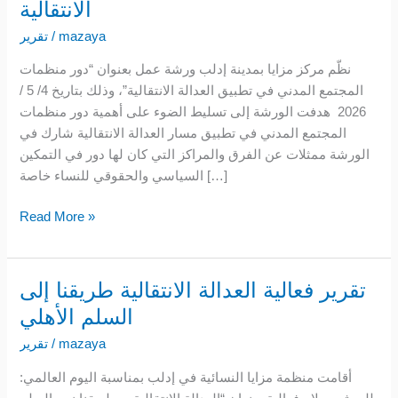
منظمات
الانتقالية
المجتمع
mazaya
/
تقرير
المدني
في
نظّم مركز مزايا بمدينة إدلب ورشة عمل بعنوان “دور منظمات
العدالة
المجتمع المدني في تطبيق العدالة الانتقالية”، وذلك بتاريخ 4/ 5 /
الانتقالية
2026 هدفت الورشة إلى تسليط الضوء على أهمية دور منظمات
المجتمع المدني في تطبيق مسار العدالة الانتقالية شارك في
الورشة ممثلات عن الفرق والمراكز التي كان لها دور في التمكين
السياسي والحقوقي للنساء خاصة […]
Read More »
تقرير فعالية العدالة الانتقالية طريقنا إلى
تقرير
فعالية
السلم الأهلي
العدالة
mazaya
/
تقرير
الانتقالية
طريقنا
:أقامت منظمة مزايا النسائية في إدلب بمناسبة اليوم العالمي
إلى