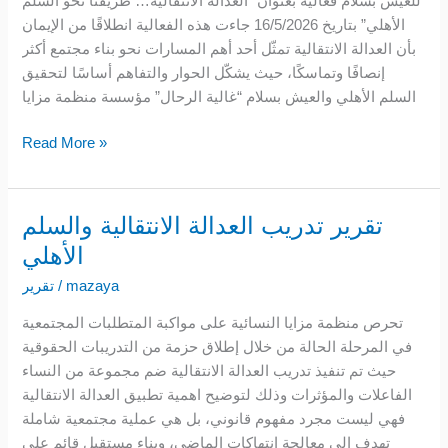
للعيش بسلام فعالية بعنوان “العدالة الانتقالية… طريقنا نحو السلم
السلم
الأهلي” بتاريخ 16/5/2026 جاءت هذه الفعالية انطلاقًا من الإيمان
الأهلي
بأن العدالة الانتقالية تمثّل أحد أهم المسارات نحو بناء مجتمع أكثر
إنصافًا وتماسكًا، حيث يشكّل الحوار والتفاهم أساسًا لتحقيق
السلم الأهلي والعيش بسلام “غالية الرحال” مؤسسة منظمة مزايا
Read More »
تقرير تدريب العدالة الانتقالية والسلم
تقرير
تدريب
الأهلي
العدالة
mazaya
/
تقرير
الانتقالية
والسلم
تحرص منظمة مزايا النسائية على مواكبة المتطلبات المجتمعية
الأهلي
في المرحلة الحالة من خلال إطلاق حزمة من التدريبات الحقوقية
حيث تم تنفيذ تدريب العدالة الانتقالية ضم مجموعة من النساء
الفاعلات والمؤثرات وذلك لتوضيح اهمية تطبيق العدالة الانتقالية
فهي ليست مجرد مفهوم قانوني، بل هي عملية مجتمعية شاملة
تهدف إلى معالجة انتهاكات الماضي، وبناء مستقبل قائم على