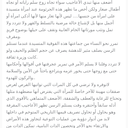
أضعف منها تبدي الأعاجيب سواء تجاه زوج سلم راياته أو تجاه
أطفال صغار ولكن أخص ما تظهر هذه الجرثومة عند امرأة متسيدة
على امرأة من جنسها…. ليس لأنها تغار منها لأنها أذكى امرأة أو
أجمل منها بل لإشباع حالة مرضية بالتسلط والقهر ولا تتردد ولا
تمل وتثب مورثاتها الخام الغابية وتقف على حيلها بوضوح فريدٍ
ومقرف.
تمرر نحو النساء من جماعتها هذه الفوقية المتسيدة عندما تستلم
الرسن بصلف مثير للدهشة يصرف عن حجم الظلم والحيف ولو
كانت وزيرة ثقافة.
لا تتردد وقلنا لا يسلم الأمر في تمرير عجرفتها في أقوالها وأحكامها
حتى مع زوجها حتى يخور عزمه ويتراجع باحثاً عن الأمن والسلامة
والركون للهدوء..
لاتوفره ولا ترضي في كل المرات التي تواتيها الفرص لعرض
صفقات مهينة للآخر خاصةً للمرأة التي يفترض أنها مضطهدة مثلها
وتحتاج للرعاية والعطف والشفقة، الأضعف المتماهي بالأقوى الذي
أذله سابقاً وأحتقره وقت يستلم الرسن تظهر الأعاجيب المقرفة
وهو يحاول أو تحاول تصريف قيمها التاريخي المتوخم في داخلها
لابد من أدوار دؤوبة من عمليات التوعية لتجاوز هذه الأمراض
والارتقاء نحو الآخر وتحصين الذات النامية، تمكين الذات من