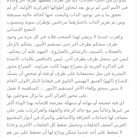
في الأمم التي لم ترتقِ بعد لتجاوز أطوالها الغرائزية الأولية، أي لم
تحقق ما يدعى بوجود الذات والبحث عنها كحالة عالية مستقلة
ومن ثم تعزيز الذات باعتبارهما مرحلتين تؤطران سوية ومنسوب
النضج الإنساني.
وكعرب عندما لا نرتقي لهذا السحت فلابد في كل مرة من وجود
طرف متحكم بطرف آخر حتى تستقيم الأمور، يتحكم بالرجل
بالعضلات بالسيف بالرشاش بالصاروخ.. المهم عليه أن يتحكم..
ليس غير متصل طرف بطرف آخر.. ليس بالتنافس بكلمات كاسدة
في الذاكرة العربية بل بصراع مهما كانت ضراوته.. الصراع محور
البشرية في مثل مجتمعاتنا على طرف أو فئة أو شخصٍ أن يتسيّد
لإشباع (الهو) العتيق البهيمي الثاوي في قيعاننا البكر الاولى الخام.
لا بدمن سحق وإلغاء الآخر لتستقيم الأمور … المنافسة لا تعمل
على محور الغرائز التي ما نزال متوحلين بها.
أي فئة ضعيفة أو مهانة أو منتهكة معرضة للإصابة بهذا الوباء أكثر
من غيرها وغالباً تمر مع حالة الرعاة والجهلة والغرائزيات بقدر جلي
مضاف لها جماعات الخرافة والأساطير والمرأة في أدوار المجتمع
العربي أضعف الحلقات وتتحمل ضغط كل الحلقات الأخرى وعادةً
لا تضغط على أحد عندما تتمكن ويتاح لها أن تضغط على من هو