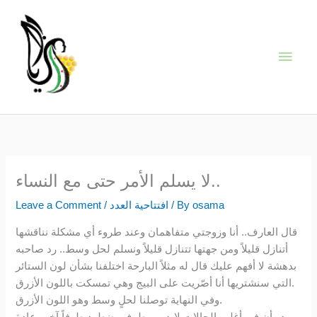
Skip
Main
to
content
Men
لا يسلم الأمر حتى مع النساء..
osama
/ By
افتتاحية العدد
/
Leave a Comment
قال العارف.. أنا وزوجتي متفاهمان وعند طروء أي مشكلة نناقشها
أتنازل قليلاً ومن جهتها تتنازل قليلاً ونسلم لحل وسط.. رد صاحبه
بدهشة لا أفهم عليك قال له مثلاً البارحة اختلفنا بشأن لون الستائر
التي سنشتريها أنا أصّريت على البيج وهي تمسكت باللون الأزرق.
وفي النهاية توصلنا لحلٍ وسط وهو اللون الأزرق.
يبدو أن في أغلب الحالات لابد من طرف يضطهد طرفاً آخر وعادة