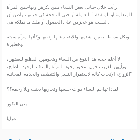
رأيت خلال حياتي بعض النساء ممن يكرهن ويهاجمن المرأة
المتعلمة أو المثقفة أو العاملة أو حتى الناجحة في حياتها، وأظن أن
السبب هو عجزهن على الحصول أو ملك ما تملكه هي.
وبكل بساطة يقمن بشتمها والابتعاد عنها ونفيها وكأنها امرأة سيئة
وخطيرة.
لا أعلم حجة هذا النوع من النساء وهجومهن الفظيع لبعضهن،
ورأيهن الغريب حول تمحور وجود المرأة والهدف الوحيد “الطبخ،
الزواج، الإنجاب كآلة لاستمرار النسل والتنظيف والخدمة المجانية”.
لماذا تهاجم النساء ذوات جنسها وتحاربها بعنف وبلا رحمة؟؟
منى البكور
مزايا