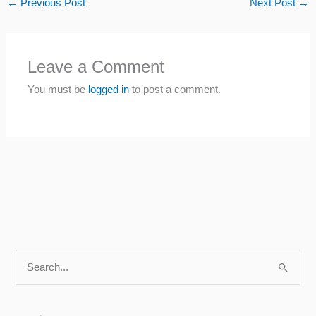
←
Previous Post
Next Post
→
Leave a Comment
You must be
logged in
to post a comment.
S
e
a