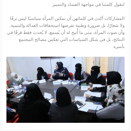
لنقول كلمتنا في مواجهة الفساد والتمييز
المشاركات أكدن في كلماتهن أن تمكين المرأة سياسيًا ليس ترفًا
ولا شعارًا، بل ضرورة وطنية تفرضها استحقاقات العدالة والتنمية.
وأن صوت المرأة، متى ما أُتيح له أن يُسمع، لا يُحدث فقط فرقًا في
النتائج، بل في شكل السياسات التي تعكس مصالح المجتمع
بأسره