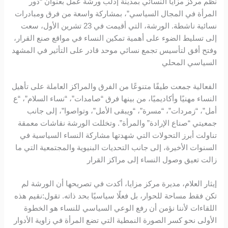
نظّم مركز مزايا النسائي بمدينة إدلب ورشة عمل بعنوان “دور
المرأة في المجال السياسي”، بمشاركة واسعة من فرق ومبادرات
نسائية ناشطة. الورشة، التي أقيمت في 23 تشرين الأول، سعت
إلى تسليط الضوء على أهمية تمكين النساء في مواقع صنع القرار،
وفتح أفق لتأسيس تجمع نسائي موحد قادر على التأثير في المشهد
السياسي المحلي
الفعالية جمعت طيفًا متنوعًا من الفرق والمراكز العاملة على تأهيل
النساء مهنيًا وأكاديميًا، من بينها فرق “صامدات”، “نساء السلام”، “ع
أمل”، “زمردات”، “مسرة”، “ويبقى الأمل”، وتواصوا”، إلى جانب
جمعيتي “صناع الإرادة” والمرأة”. وتخللت الورشة نقاشات معمقة
تناولت أبرز التحولات التي شهدتها مشاركة النساء السياسية في
السنوات الأخيرة، إلى جانب التحديات البنيوية والمجتمعية التي ما
زالت تعيق وصول النساء إلى مراكز القرار
إيثار العلام، مديرة مركز مزايا، أكدت في تصريحها أن الورشة لم
تكن فقط مساحة للحوار، بل فعلًا سياسيًا بحد ذاته. تقول:نقيم هذه
اللقاءات لأننا نؤمن أن رفع الوعي السياسي للنساء هو الخطوة
الأولى نحو كسر الصورة النمطية التي تضع المرأة في زاوية الأدوار