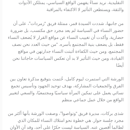
التقليدية. نريد نساءً يفهمن الواقع السياسي، يمتلكن الأدوات
والثقة، ويستطعن التأثير لا الاكتفاء بالمراقبة
من جانبها، شددت السيدة قمر، ممثلة فريق “زمردات”، على أن
حضور النساء في السياسة لم يعد مجرد حق مكتسب، بل ضرورة
حضارية. وأكدت أن تغييب النساء عن مواقع القرار لا يُضعف النساء
فقط، بل يضعف بنية المجتمع بأسره. “من حيث العدد نحن نصف
المجتمع، ومن حيث الكفاءة أثبتت النساء جدارتهن في مواقع
القيادة، ومن حيث التأثير لا بد أن تعكس السياسات حاجاتنا نحن
أيضًا
الورشة التي استمرت ليوم كامل، خُتمت بتوقيع مذكرة تعاون بين
الفرق والجمعيات المشاركة، بهدف توحيد الجهود وتأسيس تجمع
نسائي يعمل على تمكين المرأة سياسيًا ومجتمعيًا، والسعي لتغيير
الواقع من خلال عمل جماعي منظم
شذى بركات، مديرة فريق “وتواصوا”، وصفت الورشة بأنها أكثر من
مجرد جلسة حوار. هي خطوة نحو امتلاك النساء للمكان الذي
لطالما أُقصين عنه. السياسة ليست حكرًا على أحد، وقد آن الأوان