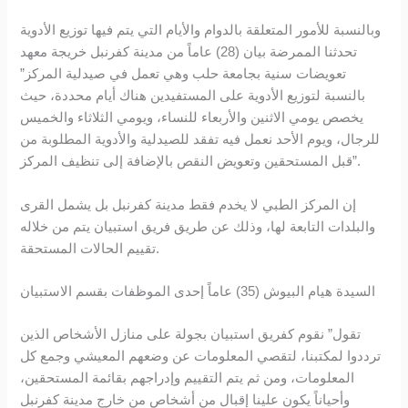
وبالنسبة للأمور المتعلقة بالدوام والأيام التي يتم فيها توزيع الأدوية
تحدثنا الممرضة بيان (28) عاماً من مدينة كفرنبل خريجة معهد
تعويضات سنية بجامعة حلب وهي تعمل في صيدلية المركز”
بالنسبة لتوزيع الأدوية على المستفيدين هناك أيام محددة، حيث
يخصص يومي الاثنين والأربعاء للنساء، ويومي الثلاثاء والخميس
للرجال، ويوم الأحد نعمل فيه تفقد للصيدلية والأدوية المطلوبة من
قبل المستحقين وتعويض النقص بالإضافة إلى تنظيف المركز”.
إن المركز الطبي لا يخدم فقط مدينة كفرنبل بل يشمل القرى
والبلدات التابعة لها، وذلك عن طريق فريق استبيان يتم من خلاله
تقييم الحالات المستحقة.
السيدة هيام البيوش (35) عاماً إحدى الموظفات بقسم الاستبيان
تقول” نقوم كفريق استبيان بجولة على منازل الأشخاص الذين
ترددوا لمكتبنا، لتقصي المعلومات عن وضعهم المعيشي وجمع كل
المعلومات، ومن ثم يتم التقييم وإدراجهم بقائمة المستحقين،
وأحياناً يكون علينا إقبال من أشخاص من خارج مدينة كفرنبل