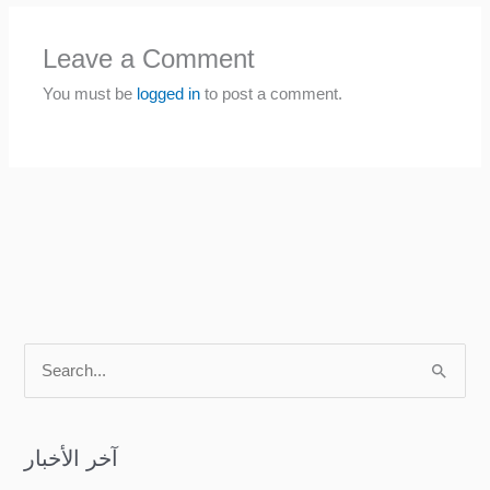
Leave a Comment
You must be
logged in
to post a comment.
S
e
a
آخر الأخبار
r