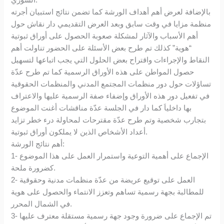
بالإضافة لعرض أهم أهداف الورشة كما تضمن نتائج استبيان أجرته
منظمة مزايا في وقت سابق وبعد العرض التقديمي دار نقاش حول
أهم الأسباب والآثار لمشكلة صعوبة الحصول على أوراق ثبوتية
“هوية” كذلك تم طرح بعض الأسئلة على الحضور تناولت أهم
النقاط والإجراءات واقتراح بعض الحلول التي يجب اتباعها لتسهيل
حصول المواطن على هذه الأوراق الرسمية كما تم طرح عدّة
تساؤلات حول دور منظمات المجتمع المدني والمنظمات الحقوقية
في تفعيل دور هذه الأوراق وإضفاء صفة الرسمية عليها والاعتراف
بها داخلياَ كما دار في الجلسة عدّة مناقشات أغنت الموضوع
بتجارب شخصية وتم طرح عدّة مقترحات لمحاولة درء خطر تزايد
أعداد الأشخاص الذين لا يملكون أوراق ثبوتية.
أهم نتائج الورشة:
1- الإجماع على أهمية التوعية واستمرار العمل على هذا الموضوع
كضرورة ملحة.
2- العمل على توقيع عريضة من عدّة منظمات مدنية وحقوقية
للمطالبة بجهة رسمية تساهم وتعزز الانتماء والحصول على هوية
في الشمال المحرر.
3- تم الإجماع على ضرورة وجود جهة رسمية مستقلة معترف عليها