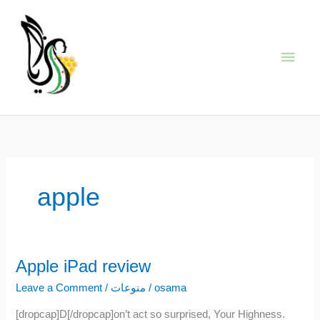
Skip
Main
to
content
Men
apple
Apple iPad review
Apple
iPad
Leave a Comment
/
منوعات
/
osama
review
[dropcap]D[/dropcap]on’t act so surprised, Your Highness.