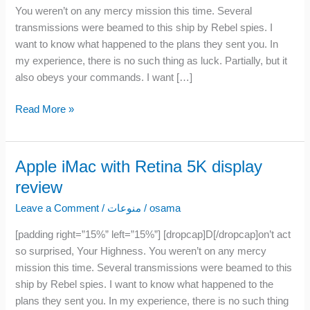
You weren’t on any mercy mission this time. Several
transmissions were beamed to this ship by Rebel spies. I
want to know what happened to the plans they sent you. In
my experience, there is no such thing as luck. Partially, but it
also obeys your commands. I want […]
Read More »
Apple iMac with Retina 5K display
Apple
iMac
review
with
Leave a Comment
/
منوعات
/
osama
Retina
5K
[padding right=”15%” left=”15%”] [dropcap]D[/dropcap]on’t act
display
so surprised, Your Highness. You weren’t on any mercy
review
mission this time. Several transmissions were beamed to this
ship by Rebel spies. I want to know what happened to the
plans they sent you. In my experience, there is no such thing