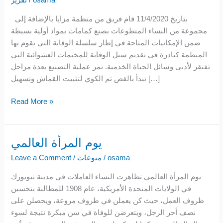
osama
/
تقرير
بتاريخ 11/4/2020 قام فريق من منظمة مزايا بالإضافة إلى
مجموعة من النساء المتطوعات بصنع كمامات بمواد أولية بسيطة
ضمن الإمكانيات المتاحة في إطار سلسلة الوقاية التي تقوم بها
المنظمة كبادرة في تقديم سبل الوقاية للمخيمات العشوائية التي
تفتقر لأدنى وسائل الحياة الخدمية. تمر عملية التصنيع بعدة مراحل
تبدأ بالقص ثم الكوي لتثبيت القماش وتسهيل […]
Read More »
يوم المرأة العالمي
يوم
المرأة
osama
/
منوعات
/
Leave a Comment
العالمي
يوم المرأة العالمي تظاهرت النساء العاملات في مدينة نيويورك
في الولايات المتحدة الأمريكية، عام 1908 للمطالبة بتحسين
ظروف العمل، حيث كن يعملن في ظروف مروعة، ويحصلن على
نصف أجر الرجل، ويتعرضن للوفاة في سن مبكرة نتيجة لسوء