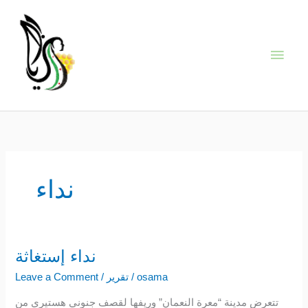
Skip
Main
to
content
Men
نداء
نداء إستغاثة
نداء
إستغاثة
osama
/
تقرير
/
Leave a Comment
تتعرض مدينة “معرة النعمان” وريفها لقصف جنوني هستيري من