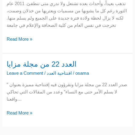
تذهب بعيداً، وأحداث بعده تشتعل ولا ندري متى تنطفئ. 2011 عام
إدلب
الثورة رغم كل ما يشوبها من مسميات ويعتريها من خذلان وصمت،
هجرت
لكنه لا يزال لحظة ولادة فترة جديدة على الجميع ولم يسلم منها.
تخرجت في نفس العام من كلية الصحافة والإعلام في جامعة
Read More »
العدد 22 من مجلة مزايا
العدد
22
osama
/
افتتاحية العدد
/
Leave a Comment
من
صدر العدد 22 من مجلة مزايا وتقرؤون فيه إفتتاحية مميزة بعنوان ”
مجلة
لا يسلم الأمر حتى مع النساء” وعدد من المقالات التي تحاكي
مزايا
واقعنا…
Read More »