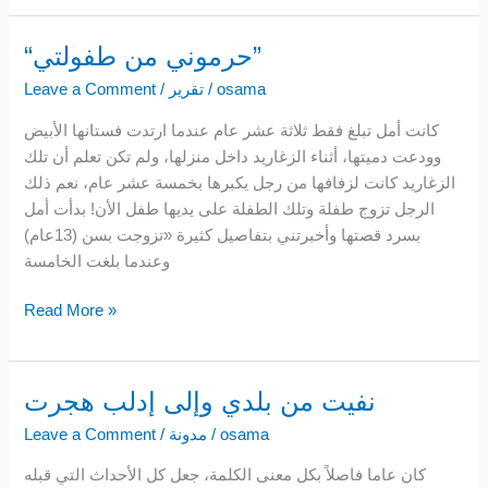
“حرموني من طفولتي”
“حرموني
من
osama
/
تقرير
/
Leave a Comment
طفولتي”
كانت أمل تبلغ فقط ثلاثة عشر عام عندما ارتدت فستانها الأبيض
وودعت دميتها، أثناء الزغاريد داخل منزلها، ولم تكن تعلم أن تلك
الزغاريد كانت لزفافها من رجل يكبرها بخمسة عشر عام، نعم ذلك
الرجل تزوج طفلة وتلك الطفلة على يديها طفل الأن! بدأت أمل
بسرد قصتها وأخبرتني بتفاصيل كثيرة «تزوجت بسن (13عام)
وعندما بلغت الخامسة
Read More »
نفيت من بلدي وإلى إدلب هجرت
نفيت
من
osama
/
مدونة
/
Leave a Comment
بلدي
كان عاما فاصلاً بكل معنى الكلمة، جعل كل الأحداث التي قبله
وإلى