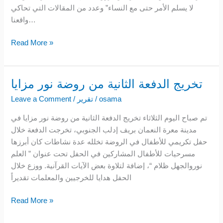
لا يسلم الأمر حتى مع النساء” وعدد من المقالات التي تحاكي
مزايا
واقعنا…
Read More »
تخريج الدفعة الثانية من روضة نور مزايا
تخريج
الدفعة
osama
/
تقرير
/
Leave a Comment
الثانية
تم صباح اليوم الثلاثاء تخريج الدفعة الثانية من روضة نور مزايا في
من
مدينة معرة النعمان بريف إدلب الجنوبي، تخرجت الدفعة خلال
روضة
حفل تكريمي للأطفال في الروضة تخلله عدة نشاطات كان أبرزها
نور
مسرحيات للأطفال المشاركين في الحفل تحت عنوان ” العلم
مزايا
نوروالجهل ظلام “، إضافة لتلاوة بعض الآيات القرآنية. ووزع خلال
الحفل هدايا للخرجيين والمعلمات تقديراً
Read More »