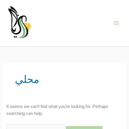
Skip
Main
to
content
Men
Search
for:
محلي
It seems we can’t find what you’re looking for. Perhaps
searching can help.