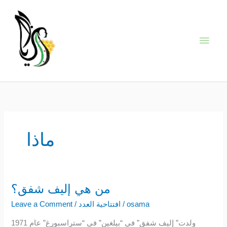
Skip
Main
to
content
Men
ماذا
من هي إليف شفق؟
من
هي
osama
/
افتتاحية العدد
/
Leave a Comment
إليف
ولدت” إليف شفق” في “بيلغين” في “ستراسبورغ” عام 1971
شفق؟