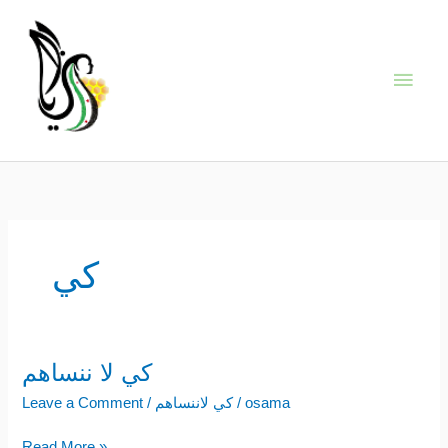
Skip
Main
to
content
Men
كي
كي لا ننساهم
كي
لا
osama
/
كي لاننساهم
/
Leave a Comment
ننساهم
Read More »