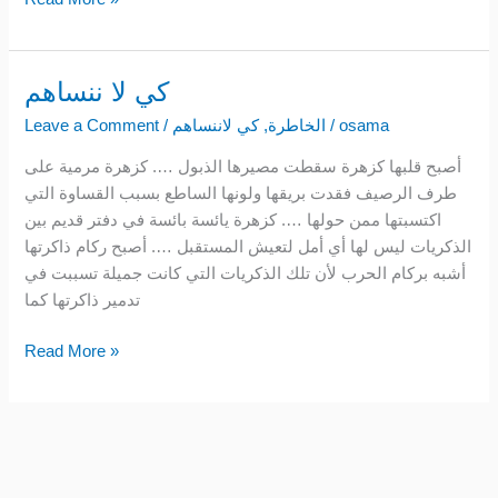
كي لا ننساهم
كي
لا
osama
/
الخاطرة
,
كي لاننساهم
/
Leave a Comment
ننساهم
أصبح قلبها كزهرة سقطت مصيرها الذبول …. كزهرة مرمية على
طرف الرصيف فقدت بريقها ولونها الساطع بسبب القساوة التي
اكتسبتها ممن حولها …. كزهرة يائسة بائسة في دفتر قديم بين
الذكريات ليس لها أي أمل لتعيش المستقبل …. أصبح ركام ذاكرتها
أشبه بركام الحرب لأن تلك الذكريات التي كانت جميلة تسببت في
تدمير ذاكرتها كما
Read More »