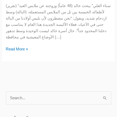
في
(تقرير) “سناء العلي” يبحث خالد (48 عاماً) وزوجته عن ملابس العيد
العيد
لأطفاله الخمسة بين تل من الملابس المستعملة، (البالة) وسط
ازدحام شديد، ويقول: “نحن مضطرون لأن نلبس أولادنا من البالة
حتى في الأعياد، فغلاء الألبسة الجديدة هذا العام لا يتناسب مع
دخلنا المحدود جداً”. حال أسرة خالد ليست الوحيدة وسط تدهور
الأوضاع المعيشية في محافظة […]
Read More »
S
e
a