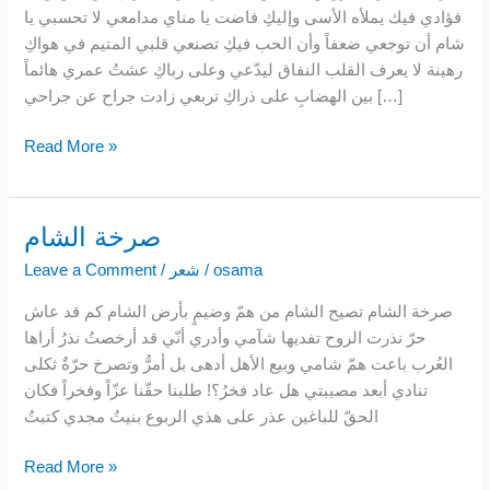
فؤادي فيك يملأه الأسى وإليكِ فاضت يا مناي مدامعي لا تحسبي يا
شام أن توجعي ضعفاً وأن الحب فيكِ تصنعي قلبي المتيم في هواكِ
رهينة لا يعرف القلب النفاق ليدّعي وعلى رباكِ عشتُ عمري هائماً
بين الهضابِ على ذراكِ تربعي زادت جراح عن جراحي […]
Read More »
صرخة الشام
صرخة
الشام
osama
/
شعر
/
Leave a Comment
صرخة الشام تصيح الشام من همّ وضيمٍ بأرض الشام كم قد عاش
حرّ نذرت الروح تفديها شآمي وأدري أنّي قد أرخصتُ نذرُ أراها
العُرب باعت همّ شامي وبيع الأهل أدهى بل أمرُّ وتصرخ حرّةٌ ثكلى
تنادي أبعد مصيبتي هل عاد فخرُ؟! طلبنا حقّنا عزّاً وفخراً فكان
الحقّ للباغين عذر على هذي الربوع بنيتُ مجدي كتبتُ
Read More »