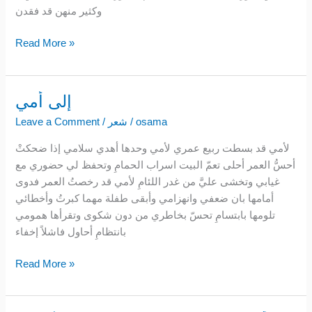
وكثير منهن قد فقدن
Read More »
إلى أمي
إلى
أمي
osama
/
شعر
/
Leave a Comment
لأمي قد بسطت ربيع عمري لأمي وحدها أهدي سلامي إذا ضحكتْ
أحسُّ العمر أحلى تعمّ البيت اسراب الحمامِ وتحفظ لي حضوري مع
غيابي وتخشى عليَّ من غدر اللئامِ لأمي قد رخصتُ العمر فدوى
أمامها بان ضعفي وانهزامي وأبقى طفلة مهما كبرتُ وأخطائي
تلومها بابتسامِ تحسّ بخاطري من دون شكوى وتقرأها همومي
بانتظامِ أحاول فاشلاً إخفاء
Read More »