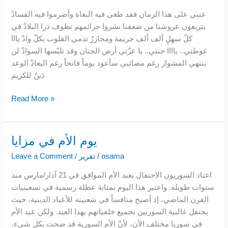
عتبي على هذا الزمان فقد طغى فيه البغاة وأضرموا فيه الفسادْ
يتربعون عروشنا من ضعفنا نشروا جرائمهم تطوف ذرا البلادْ في
كلّ سهلٍ ألف ألف جريمة ومجازرٌ تدمي القلوب بكلّ وادْ يااا
غوطتي.. ياااا جنتي.. يا عزّتي أرض الجنان وقد تلبّسها السوادْ لن
ينتهي المشوار رغم مصائبي سأعود يوماً فاتحاً رغم البعادْ الوعد
دَينٌ للكريم
Read More »
يوم الأم في مزايا
يوم
الأم
osama
/
تقرير
/
Leave a Comment
في
اعتاد السوريون الاحتفال بعيد الأم الموافق في 21 آذار/مارس منذ
مزايا
سنوات طويلة. واعتبر هذا اليوم بمثابة عطلة رسمية في تسعينيات
القرن الماضي، إذ أصبح منافساً في شعبيته للأعياد الدينية، حيث
يحتفل غالبية السوريين بجميع خلفياتهم بهذا العيد. ولكن عيد الأم
في سوريا مختلف الأن، لأنّ الأم السورية قد ضحت بكل شيء،