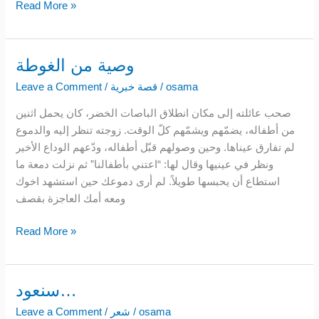
Read More »
وصية من الغوطة
وصية
من
osama
/
قصة خبرية
/
Leave a Comment
الغوطة
صحب عائلته إلى مكان انطلاق الباصات الخضر، كان يحمل اثنين
من أطفاله، يضمّهم ويشمّهم كلّ الوقت. زوجته تنظر إليه والدموع
لم تفارق عيناها. وحين وصولهم قبّل أطفاله، ودّعهم الوداع الأخير
ونظر في عينيها وقال لها: “اعتني بأطفالنا” ثم نزلت دمعة ما
استطاع أن يحبسها طويلاً. لم أرى دموعك حين استشهد اخوك
ومعه أمك العاجزة بقصف
Read More »
سنعود…
سنعود…
osama
/
شعر
/
Leave a Comment