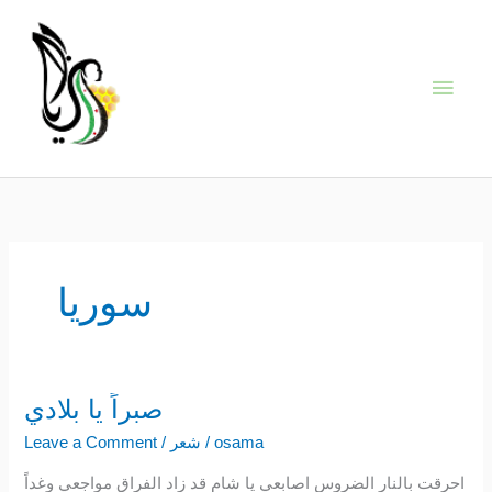
Skip
Main
to
content
Men
سوريا
صبراً يا بلادي
صبراً
يا
osama
/
شعر
/
Leave a Comment
بلادي
احرقت بالنار الضروس اصابعي يا شام قد زاد الفراق مواجعي وغداً