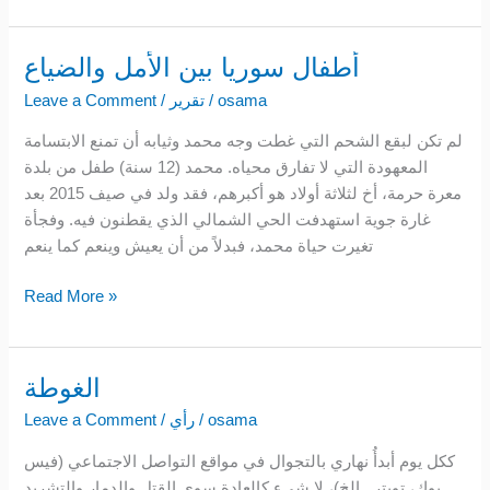
أطفال سوريا بين الأمل والضياع
أطفال
سوريا
osama
/
تقرير
/
Leave a Comment
بين
لم تكن لبقع الشحم التي غطت وجه محمد وثيابه أن تمنع الابتسامة
الأمل
المعهودة التي لا تفارق محياه. محمد (12 سنة) طفل من بلدة
والضياع
معرة حرمة، أخ لثلاثة أولاد هو أكبرهم، فقد ولد في صيف 2015 بعد
غارة جوية استهدفت الحي الشمالي الذي يقطنون فيه. وفجأة
تغيرت حياة محمد، فبدلاً من أن يعيش وينعم كما ينعم
Read More »
الغوطة
الغوطة
osama
/
رأي
/
Leave a Comment
ككل يوم أبدأُ نهاري بالتجوال في مواقع التواصل الاجتماعي (فيس
بوك، تويتر.. الخ)، لا شيء كالعادة سوى القتل والدمار والتشريد