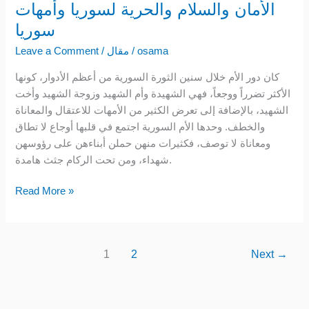
الأمان والسلام والحرية لسوريا وأمهات
الأمان
والسلام
سوريا
والحرية
osama
/
مقال
/
Leave a Comment
لسوريا
وأمهات
كان دور الأم خلال سنين الثورة السورية من أعظم الأدوار، كونها
سوريا
الأكثر تضرراً ووجعاً، فهي الشهيدة وأم الشهيد وزوجة الشهيد وأخت
الشهيد، بالإضافة إلى تعرض الكثير من الأمهات للاعتقال والمعاناة
والخطف. وحدها الأم السورية اجتمع في قلبها أوجاع لا تطاق
ومعاناة لا توصف، فكثيرات منهن حملن أبناءهن على رؤوسهن
شهداء، ومن تحت الركام جثث هامدة.
Read More »
1
2
Next
→