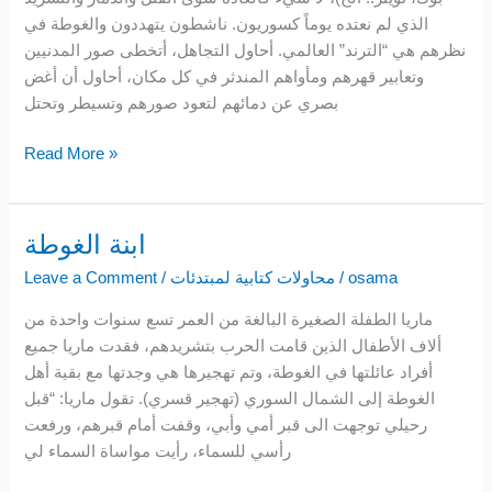
الذي لم نعتده يوماً كسوريون. ناشطون يتهددون والغوطة في
نظرهم هي “الترند” العالمي. أحاول التجاهل، أتخطى صور المدنيين
وتعابير قهرهم ومأواهم المندثر في كل مكان، أحاول أن أغض
بصري عن دمائهم لتعود صورهم وتسيطر وتحتل
Read More »
ابنة الغوطة
ابنة
الغوطة
osama
/
محاولات كتابية لمبتدئات
/
Leave a Comment
ماريا الطفلة الصغيرة البالغة من العمر تسع سنوات واحدة من
ألاف الأطفال الذين قامت الحرب بتشريدهم، فقدت ماريا جميع
أفراد عائلتها في الغوطة، وتم تهجيرها هي وجدتها مع بقية أهل
الغوطة إلى الشمال السوري (تهجير قسري). تقول ماريا: “قبل
رحيلي توجهت الى قبر أمي وأبي، وقفت أمام قبرهم، ورفعت
رأسي للسماء، رأيت مواساة السماء لي