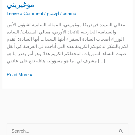
موغيريني
مع
الممثلة
osama
/
اجتماع
/
Leave a Comment
السامية
معالي السيدة فريدريكا موغيريني، الممثلة السامية لشؤون الأمن
لشؤون
والسياسة الخارجية للاتحاد الأوربي، معالي السيدات/ السادة
الأمن
الوزراء أصحاب السادة السفراء أيتها السيدات أيها السادة؛ أتقدم
والسياسة
لكم بالشكر لدعوتكم الكريمة هذه التي أتاحت لي الفرصة كي أنقل
الخارجية
صوت النساء السوريات، لمحفلكم الكريم هذا؛ وهو أمر بقدر ما هو
للاتحاد
مشرف لي، ما هو مسؤولية هائلة تقع على عاتقي […]
الأوربي
السيدة
Read More »
فريدريكا
موغيريني
S