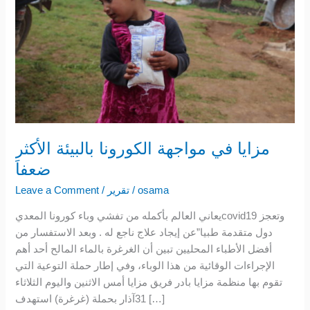
بالبيئة
الأكثر
ضعفاَ
مزايا في مواجهة الكورونا بالبيئة الأكثر
ضعفاَ
osama
/
تقرير
/
Leave a Comment
يعاني العالم بأكمله من تفشي وباء كورونا المعديcovid19 وتعجز
دول متقدمة طبيا”عن إيجاد علاج ناجع له . وبعد الاستفسار من
أفضل الأطباء المحليين تبين أن الغرغرة بالماء المالح أحد أهم
الإجراءات الوقائية من هذا الوباء، وفي إطار حملة التوعية التي
تقوم بها منظمة مزايا بادر فريق مزايا أمس الاثنين واليوم الثلاثاء
31آذار بحملة (غرغرة) استهدف […]