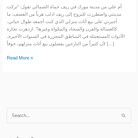
في
أم علي من مدينة مورك في ريف حماة الشمالي تقول: “تركت
المناطق
مدينتي واضطررت للنزوح إلى ريف ادلب هرباً من القصف، ما
المحررة
أجبرني على بيع أثاث منزلي الذي كنت أجمعه طوال حياتي،
كالغسالة والفرن والسجاد والمكواة وغيرها”. ازدهرت تجارة
الأدوات المستعملة في المناطق المحررة في السنوات الأخيرة،
لأن كثيراً من النازحين يفضلون بيع أثاث منزلهم، خوفاً […]
Read More »
S
e
a