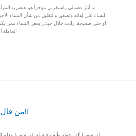
ما أثار فضولي واستفزني مؤخراً هو عنصرية المرأة 
النساء على إهانة وتصغير والتقليل من شأن النساء الأخ
أو حتى صحيحة. رأيت خلال حياتي بعض النساء ممن يكرهن
العاملة 
من قال إن خولة والخنساء ماتت؟!!
في سوريا ألف خولة وألف خنساء. في سوريا يتعلم ال