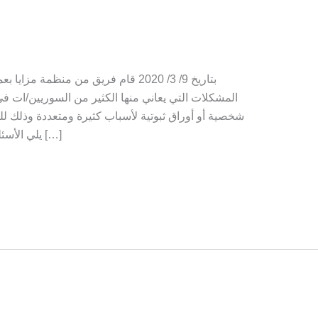
بتاريخ 9/ 3/ 2020 قام فريق من منظم
المشكلات التي يعاني منها الكثير من السوريين/ات في
شخصية أو أوراق ثبوتية لأسباب كثيرة ومتعددة وذلك ل
يلي الأسئلة: ١_هل يوجد لديكَ/لديكِ أوراق ثبوتية مثل […]