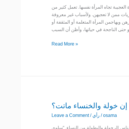
المرأة
العجيبة تجاه المرأة نفسها. تعمل كثير من
ريات ممن لا تعجبهن. ولأسباب غير معروفة
 ويهاجمن المرأة المتعلمة أو المثقفة أو
أو حتى الناجحة في حياتها، وأظن أن السبب
Read More »
من
قال
osama
/
رأي
/
Leave a Comment
إن
خولة
ناس الرجولة والبطولة من النساء. “سلوى