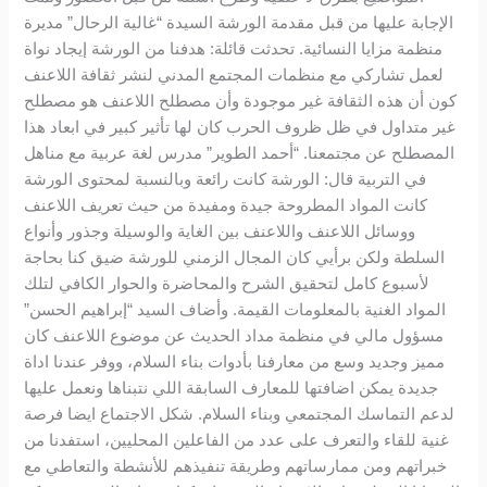
الإجابة عليها من قبل مقدمة الورشة السيدة “غالية الرحال” مديرة
منظمة مزايا النسائية. تحدثت قائلة: هدفنا من الورشة إيجاد نواة
لعمل تشاركي مع منظمات المجتمع المدني لنشر ثقافة اللاعنف
كون أن هذه الثقافة غير موجودة وأن مصطلح اللاعنف هو مصطلح
غير متداول في ظل ظروف الحرب كان لها تأثير كبير في ابعاد هذا
المصطلح عن مجتمعنا. “أحمد الطوير” مدرس لغة عربية مع مناهل
في التربية قال: الورشة كانت رائعة وبالنسبة لمحتوى الورشة
كانت المواد المطروحة جيدة ومفيدة من حيث تعريف اللاعنف
ووسائل اللاعنف واللاعنف بين الغاية والوسيلة وجذور وأنواع
السلطة ولكن برأيي كان المجال الزمني للورشة ضيق كنا بحاجة
لأسبوع كامل لتحقيق الشرح والمحاضرة والحوار الكافي لتلك
المواد الغنية بالمعلومات القيمة. وأضاف السيد “إبراهيم الحسن”
مسؤول مالي في منظمة مداد الحديث عن موضوع اللاعنف كان
مميز وجديد وسع من معارفنا بأدوات بناء السلام، ووفر عندنا اداة
جديدة يمكن اضافتها للمعارف السابقة اللي نتبناها ونعمل عليها
لدعم التماسك المجتمعي وبناء السلام. شكل الاجتماع ايضا فرصة
غنية للقاء والتعرف على عدد من الفاعلين المحليين، استفدنا من
خبراتهم ومن ممارساتهم وطريقة تنفيذهم للأنشطة والتعاطي مع