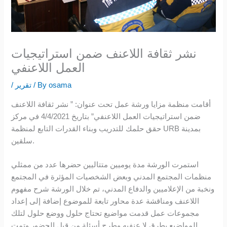
نشر ثقافة اللاعنف ضمن استراتيجيات
العمل اللاعنفي
osama
/ By
تقرير
/
أقامت منظمة مزايا ورشة عمل تحت عنوان: ” نشر ثقافة اللاعنف
ضمن استراتيجيات العمل اللاعنفي” بتاريخ 4/4/2021 في مركز
حقق حلمك للتدريب وبناء القدرات التابع لمنظمة URB بمدينة
سلقين.
استمرت الورشة مدة يوميين متتاليين حضرها عدد من ممثلي
منظمات المجتمع المدني وبعض الشخصيات المؤثرة في المجتمع
ونخبة من الإعلاميين والدفاع المدني، تم خلال الورشة شرح مفهوم
اللاعنف ومناقشة عدة محاور تابعة للموضوع إضافة إلى إعداد
مجموعات عمل قدمت مواضيع تحتاج حلول ووضع حلول لتلك
المواضيع بطرق لا عنفيه وطرح أسئلة من قبل الحضور وتمت